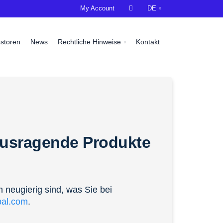
My Account

DE
estoren
News
Rechtliche Hinweise
Kontakt
usragende Produkte
m neugierig sind, was Sie bei
bal.com
.