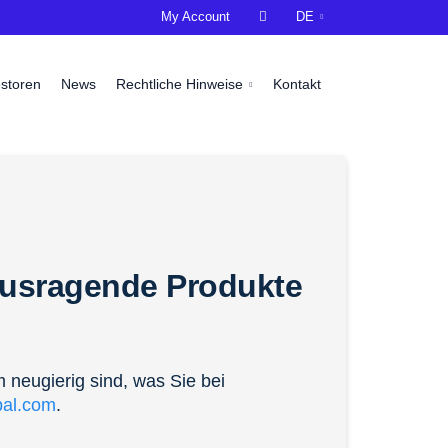
My Account

DE
estoren
News
Rechtliche Hinweise
Kontakt
usragende Produkte
m neugierig sind, was Sie bei
bal.com
.