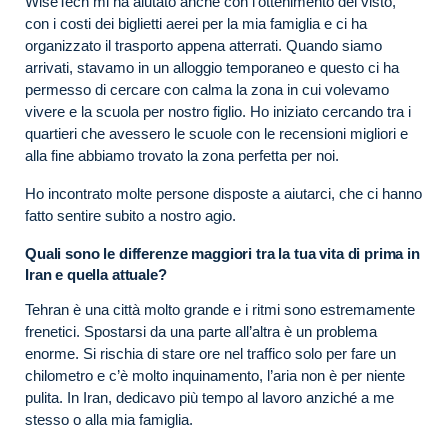
WiseTech mi ha aiutato anche con l’ottenimento del visto,
con i costi dei biglietti aerei per la mia famiglia e ci ha
organizzato il trasporto appena atterrati. Quando siamo
arrivati, stavamo in un alloggio temporaneo e questo ci ha
permesso di cercare con calma la zona in cui volevamo
vivere e la scuola per nostro figlio. Ho iniziato cercando tra i
quartieri che avessero le scuole con le recensioni migliori e
alla fine abbiamo trovato la zona perfetta per noi.
Ho incontrato molte persone disposte a aiutarci, che ci hanno
fatto sentire subito a nostro agio.
Quali sono le differenze maggiori tra la tua vita di prima in
Iran e quella attuale?
Tehran è una città molto grande e i ritmi sono estremamente
frenetici. Spostarsi da una parte all’altra è un problema
enorme. Si rischia di stare ore nel traffico solo per fare un
chilometro e c’è molto inquinamento, l’aria non è per niente
pulita. In Iran, dedicavo più tempo al lavoro anziché a me
stesso o alla mia famiglia.