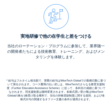
実地研修で他の在学生と差をつける
当社のローテーション・プログラムに参加して、業界随一
の開発者たちによる技術教育、トレーニング、およびメン
タリングを体験します。
* 給与はフルタイム相当額で、実際の給与はWiseTech Globalでの勤務日数に基づ
いて算出されます。コース費用の払い戻しは、WiseTechのさらなる教育支援制
度（Further Education Assistance Scheme）に従って、各科目の成績に基づいて
なされます。同支援制度は随時変更されます。各株式買い受け権はWiseTech
Globalの株を1株受け取る権利で、当社の持株奨励制度に関する規則、および各
株式付与の関連するオファー文書の条件が適用されます。