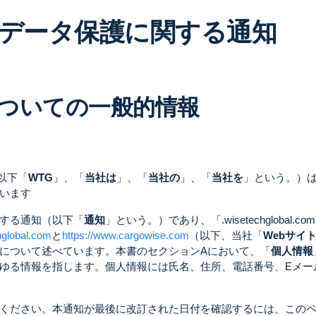
データ保護に関する通知
についての一般的情報
（以下「
WTG
」、「
当社は
」、「
当社の
」、「
当社を
」という。）
います
する通知（以下「
通知
」という。）であり、「.wisetechglobal.c
hglobal.com
と
https://www.cargowise.com
（以下、当社「
Webサイ
について述べています。本書のセクションAにおいて、「
個人情報
ゆる情報を指します。個人情報には氏名、住所、電話番号、Eメー
ください。本通知が最後に改訂された日付を確認するには、この