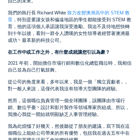
自己的未來。
我們的執行長 Richard White
致力改變澳洲高中的 STEM 教
育
，特別是要讓女孩和偏遠地區的學生都能接受到 STEM 教
育，他的這項個人承諾讓我深受激勵。我迫不及待地想快轉
到十年以後，看到一群令人讚嘆的女性領導者經營著澳洲最
成功丶最革新的科技公司。
在工作中或工作之外，有什麼成就讓您引以為豪？
2021 年初，開始擔任市場行銷和數位化總監職位時，我相信
自己並為自己打氣鼓舞。
從公司的角度來看，多年以來，我是一個「獨立貢獻者」。
對一般人來說，這僅代表我沒有領導大型團隊的經驗。
然而，這個職位負責管理一個全球團隊，該團隊由市場行
銷、數位平臺丶設計和影片製作等領域專家所組成。所以，
我擔心我從一開始就明顯缺乏人事管理經驗。
我為此煩惱了好幾天，然後聽從了朋友的建議，寫下我在這
個職位上能給公司帶來的所有優勢，包括我在過去五年中在
美國和英國生活和工作的獨特經歷。