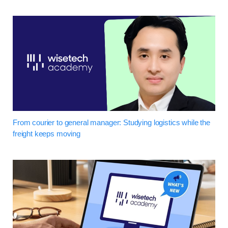
From courier to general manager: Studying logistics while the
freight keeps moving