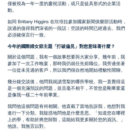
僅被視為一年一度的慶祝活動，或只是徒具形式的企業活
動。
如同 Brittany Higgins 在坎培拉參加國家新聞俱樂部活動時，
說過的值得我們深省的一段話：空談的時間已經過去。我們
必須確保言行一致。
今年的國際婦女節主題「打破偏見」對您意味著什麼？
關於這個問題，我有一個故事想要與大家分享。幾年前，我
參加了一次工作晚宴，那時我仍就任先前職位。我旁邊坐著
一位從未見過的客戶，所以我們很自然地開始禮貌性閒聊。
幾分鐘交談後，他問我就讀雪梨的哪所學校。我一直覺得這
是一個充滿預設的問題，並且毫不相干，不管您是剛畢業還
是像我一樣二十年前畢業。
我問他這個問題有何相關。他直截了當地告訴我，他想對我
進行一下分類。我疑惑地問他是什麼意思。「知道您在哪裡
上的學，有助於將您歸類，這能給我更多關於您的資訊。」
他說。我無言以對。