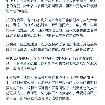
生涯的意見是愈好的。但千萬不要。這些人會假想自己站在
您的角度，給出各式各樣的不同建議。但不一定是最好或最
適合您的建議。
我的智囊團中有一位在海外從事金融工作的朋友，大約十年
前，透過一個企業師徒計畫，我和他配成了一組。我一年可
能只和他對話一次，但我絕對信任他。當我需要勇氣去冒險
或討論薪資相關話題時，他總是我的首選求助對象。
我的另一個重要建議，也許說起來容易做起來難，那就是為
自己打氣鼓舞，始終相信自己有能力實現自己的最終抱負。
在我 20 多歲時，我花了很多時間才克服了「冒牌者症候
群」丶對失敗的恐懼，以及對任何職業機會感激涕零的虧欠
感。真的是浪費精力。
生命短暫，所以別把精神耗費在擔心別人可能對您的看法
上！找到一家公司，在那裡您可以表現自己，做自己喜歡且
擅長的工作，並和一群聰明丶富有同理心丶能激勵您的人一
起贏得成功。我保證，這樣的工作確實存在。我覺得自己非
常幸運，因為我在慧諮實現了這樣的願望。