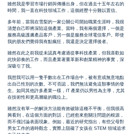
雖然我是學習市場行銷與傳播出身，但在過去十五年左右的
時間，我一直在科技領域工作，這個經歷十分難以置信。
多年前，當我在雪梨的一家公關公司開始職業生涯時，我很
清楚自己即將深陷這個產業。當時，我有兩個選擇，一個是
服務高級護膚產品客戶，另一個是服務全球電信客戶。即使
我的朋友們覺得我有點瘋狂，我還是決定選擇後者。
雖然在此之前我從未認真考慮過從事科技產業，但我喜歡如
此快節奏的工作，而且產業著重革新和創業精神的事實，深
深吸引了我。
我想我可以用一隻手數出在工作場合中，被有意或無意地點
出自己性別的次數。不可否認，我們無法避免這類事情的發
生。如同其他許多產業一樣，IT 產業仍以男性為主導，尤其
在技術性和更高層級的職位上。
雖然沒有單一的解決方法能有效破除這種不平衡，但我很高
興看到，在這個方面的對話，已經愈來愈關注問題的根源，
而不僅討論表面現象。例如，最近的研究指出，有些父母對
男女工作的過時觀念，實際上阻礙了女孩在 STEM 領域追求