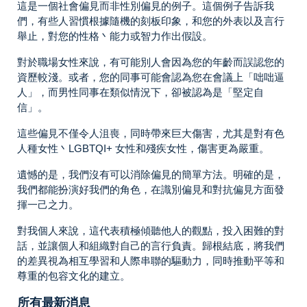
這是一個社會偏見而非性別偏見的例子。這個例子告訴我
們，有些人習慣根據隨機的刻板印象，和您的外表以及言行
舉止，對您的性格丶能力或智力作出假設。
對於職場女性來說，有可能別人會因為您的年齡而誤認您的
資歷較淺。或者，您的同事可能會認為您在會議上「咄咄逼
人」，而男性同事在類似情況下，卻被認為是「堅定自
信」。
這些偏見不僅令人沮喪，同時帶來巨大傷害，尤其是對有色
人種女性丶LGBTQI+ 女性和殘疾女性，傷害更為嚴重。
遺憾的是，我們沒有可以消除偏見的簡單方法。明確的是，
我們都能扮演好我們的角色，在識別偏見和對抗偏見方面發
揮一己之力。
對我個人來說，這代表積極傾聽他人的觀點，投入困難的對
話，並讓個人和組織對自己的言行負責。歸根結底，將我們
的差異視為相互學習和人際串聯的驅動力，同時推動平等和
尊重的包容文化的建立。
所有最新消息