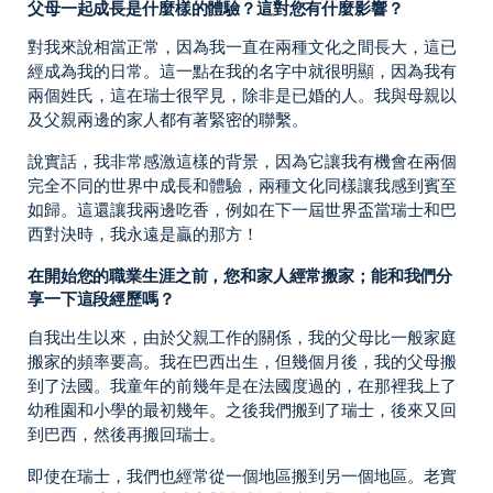
父母一起成長是什麼樣的體驗？這對您有什麼影響？
對我來說相當正常，因為我一直在兩種文化之間長大，這已
經成為我的日常。這一點在我的名字中就很明顯，因為我有
兩個姓氏，這在瑞士很罕見，除非是已婚的人。我與母親以
及父親兩邊的家人都有著緊密的聯繫。
說實話，我非常感激這樣的背景，因為它讓我有機會在兩個
完全不同的世界中成長和體驗，兩種文化同樣讓我感到賓至
如歸。這還讓我兩邊吃香，例如在下一屆世界盃當瑞士和巴
西對決時，我永遠是贏的那方！
在開始您的職業生涯之前，您和家人經常搬家；能和我們分
享一下這段經歷嗎？
自我出生以來，由於父親工作的關係，我的父母比一般家庭
搬家的頻率要高。我在巴西出生，但幾個月後，我的父母搬
到了法國。我童年的前幾年是在法國度過的，在那裡我上了
幼稚園和小學的最初幾年。之後我們搬到了瑞士，後來又回
到巴西，然後再搬回瑞士。
即使在瑞士，我們也經常從一個地區搬到另一個地區。老實