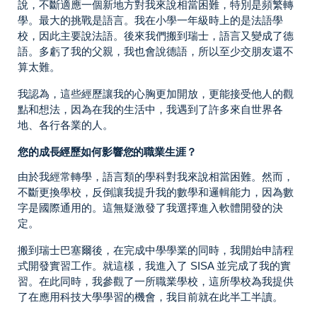
說，不斷適應一個新地方對我來說相當困難，特別是頻繁轉
學。最大的挑戰是語言。我在小學一年級時上的是法語學
校，因此主要說法語。後來我們搬到瑞士，語言又變成了德
語。多虧了我的父親，我也會說德語，所以至少交朋友還不
算太難。
我認為，這些經歷讓我的心胸更加開放，更能接受他人的觀
點和想法，因為在我的生活中，我遇到了許多來自世界各
地、各行各業的人。
您的成長經歷如何影響您的職業生涯？
由於我經常轉學，語言類的學科對我來說相當困難。然而，
不斷更換學校，反倒讓我提升我的數學和邏輯能力，因為數
字是國際通用的。這無疑激發了我選擇進入軟體開發的決
定。
搬到瑞士巴塞爾後，在完成中學學業的同時，我開始申請程
式開發實習工作。就這樣，我進入了 SISA 並完成了我的實
習。在此同時，我參觀了一所職業學校，這所學校為我提供
了在應用科技大學學習的機會，我目前就在此半工半讀。