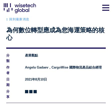
回到最新消息
為何數位轉型應成為您海運策略的核
心
分
產業觀點
類
作
Angela Gadaev，CargoWise 國際物流產品組合經理
者
日
2021年8月10日
期
分
享