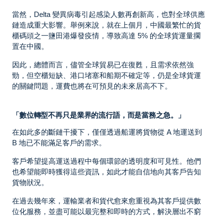
當然，Delta 變異病毒引起感染人數再創新高，也對全球供應
鏈造成重大影響。舉例來說，就在上個月，中國最繁忙的貨
櫃碼頭之一鹽田港爆發疫情，導致高達 5% 的全球貨運量擱
置在中國。
因此，總體而言，儘管全球貿易已在復甦，且需求依然強
勁，但空櫃短缺、港口堵塞和船期不確定等，仍是全球貨運
的關鍵問題，運費也將在可預見的未來居高不下。
「數位轉型不再只是業界的流行語，而是當務之急。」
在如此多的斷鏈干擾下，僅僅透過船運將貨物從 A 地運送到
B 地已不能滿足客戶的需求。
客戶希望提高運送過程中每個環節的透明度和可見性。他們
也希望能即時獲得這些資訊，如此才能自信地向其客戶告知
貨物狀況。
在過去幾年來，運輸業者和貨代愈來愈重視為其客戶提供數
位化服務，並盡可能以最完整和即時的方式，解決層出不窮