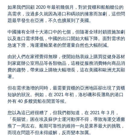
如果我們回顧 2020 年最初幾個月，對於貨櫃和船舶艙位的
高需求，沒過多久就因為港口和碼頭的擁塞而加劇，這些問
題最早發生在亞洲，不久也擴展到了美國。
中國擁有全球十大港口中的七個，但隨著全球封鎖措施加劇
以及進口需求降低，中國的出口開始大幅下降。面對需求的
急速下滑，海運運輸業者的營運量自然也大幅削減。
由於人們在家裡覺得無聊，便開始熱衷線上購買從健身器材
到家庭辦公室用品等各類物品，這種從服務消費轉向商品消
費的趨勢，帶來線上購物大幅增長，這在美國和歐洲尤其顯
著。
但在需求激增的同時，最需要貨櫃的亞洲地區卻出現了貨櫃
短缺的狀況。例如，在 2021 年初，洛杉磯和長灘島的港口
外有 40 多艘貨船在閒置等候。
您以為這已經很糟了，但我們都知道，在 2021 年 3 月，
「長賜號」困在埃及蘇伊士運河動彈不得，導致海運交通癱
瘓了一周左右。船期可靠性的維持一向是業界最大的挑戰，
而現在問題不但未得緩解，反而變本加厲。