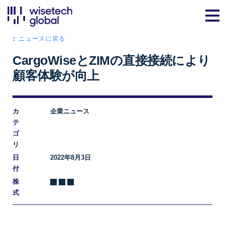
ニュースに戻る
CargoWiseとZIMの直接接続により
顧客体験が向上
カ
企業ニュース
テ
ゴ
リ
日
2022年8月3日
付
株
式