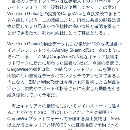
「当社のプラットフォームは世界最大手のグローバル・フ
レイト・フォワーダー複数社が使用しており、この度の
WiseTech Globalとの提携でCargoWiseと直接接続できるこ
とを嬉しく思う。この接続により、両社に共通の顧客は貨
物に関してより迅速かつ信頼性の高い情報と確認を得るこ
とができるため、我われ両社にとって有益となる」。
WiseTech Globalの物流データおよび接続部門の地域担当バ
イスプレジデントであるAshley Skaanild氏は、次のように
述べている。「ZIMはCargoWiseの広範なキャリア接続ネ
ットワークに新たに加わった重要な1社だ。今回の提携で、
CargoWiseの顧客は単一の統合プラットフォームを通じて
比類のない豊富なデータにワンタッチでアクセスできるよ
うになる。ZIMとWiseTechは今後とも同提携による利点を
活かし、契約やスポット価格等さらに充実した機能を引き
続き強化していく予定だ」。
「海上キャリアとの接続性においてマイルストーンに達す
ることができたのは、喜ばしいことだ。当社の顧客が
CargoWiseプラットフォームで管理する海上貨物は、95%
以上が海上キャリアとNVOCCへの直接接続で予約できる