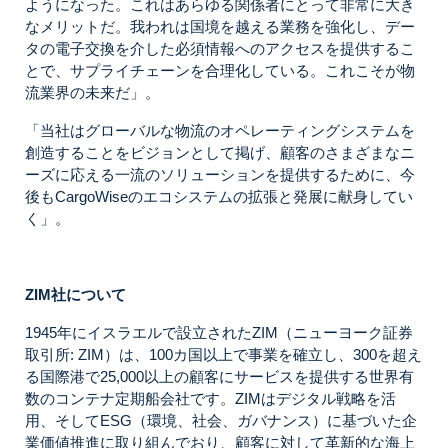
ようになった。これはあらゆる関係者にとって非常に大き
なメリットだ。我われは国境を越える業務を強化し、デー
タの電子交換を介した必須情報へのアクセスを提供するこ
とで、サプライチェーンを合理化している。これこそが物
流業界の未来だ」。
「当社はグローバルな物流のオペレーティングシステムを
創造することをビジョンとして掲げ、顧客のさまざまなニ
ーズに応える一流のソリューションを提供するために、今
後もCargoWiseのエコシステムの拡張と発展に献身してい
く」。
ZIM社について
1945年にイスラエルで設立されたZIM（ニューヨーク証券
取引所: ZIM）は、100カ国以上で事業を確立し、300を超え
る国際港で25,000以上の顧客にサービスを提供する世界有
数のコンテナ定期船会社です。ZIMはデジタル戦略を活
用、そしてESG（環境、社会、ガバナンス）に基づいた企
業価値推進に取り組んでおり、顧客に対して革新的な海上