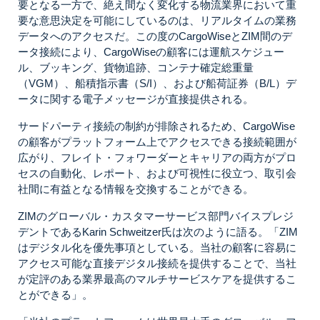
要となる一方で、絶え間なく変化する物流業界において重
要な意思決定を可能にしているのは、リアルタイムの業務
データへのアクセスだ。この度のCargoWiseとZIM間のデ
ータ接続により、CargoWiseの顧客には運航スケジュー
ル、ブッキング、貨物追跡、コンテナ確定総重量
（VGM）、船積指示書（S/I）、および船荷証券（B/L）デ
ータに関する電子メッセージが直接提供される。
サードパーティ接続の制約が排除されるため、CargoWise
の顧客がプラットフォーム上でアクセスできる接続範囲が
広がり、フレイト・フォワーダーとキャリアの両方がプロ
セスの自動化、レポート、および可視性に役立つ、取引会
社間に有益となる情報を交換することができる。
ZIMのグローバル・カスタマーサービス部門バイスプレジ
デントであるKarin Schweitzer氏は次のように語る。「ZIM
はデジタル化を優先事項としている。当社の顧客に容易に
アクセス可能な直接デジタル接続を提供することで、当社
が定評のある業界最高のマルチサービスケアを提供するこ
とができる」。