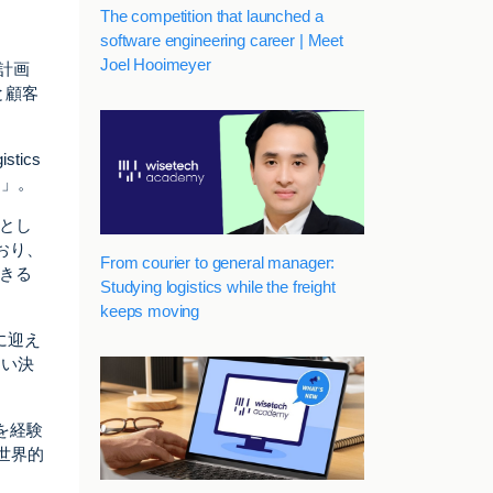
The competition that launched a
software engineering career | Meet
Joel Hooimeyer
」計画
と顧客
tics
う」。
ムとし
おり、
From courier to general manager:
できる
Studying logistics while the freight
keeps moving
ーに迎え
しい決
を経験
、世界的