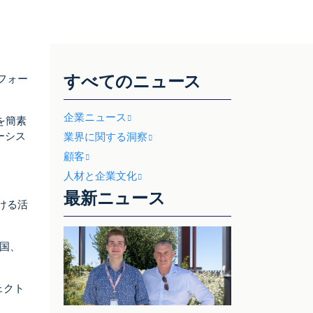
すべてのニュース
トフォー
企業ニュース
を簡素
ーシス
業界に関する洞察
顧客
人材と企業文化
最新ニュース
おける活
、国、
ェクト