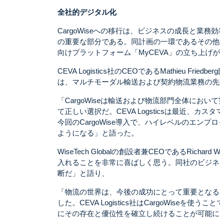
全社的デジタル化
CargoWiseへの移行は、ビジネスの成長と業務効率の
の重要な部分である。同計画の一環であるその他の
向けプラットフォーム「MyCEVA」の立ち上げ
CEVA Logistics社のCEOであるMathieu Fri
は、マルチモーダル輸送および契約物流業務の先
「CargoWiseは輸送および物流部門全体に
て正しい選択だ。CEVA Logsticsは最近
今回のCargoWise導入で、ハイレベルのエ
ようになる」と語った。
WiseTech Globalの創設者兼CEOであるRicha
入れることを非常に喜ばしく思う。同社のビジネ
断だ」と語り、
「物流の世界は、今後の成功にとって重要となる
した。CEVA Logistics社はCargoWi
にその存在と優位性を確立し続けることが可能に