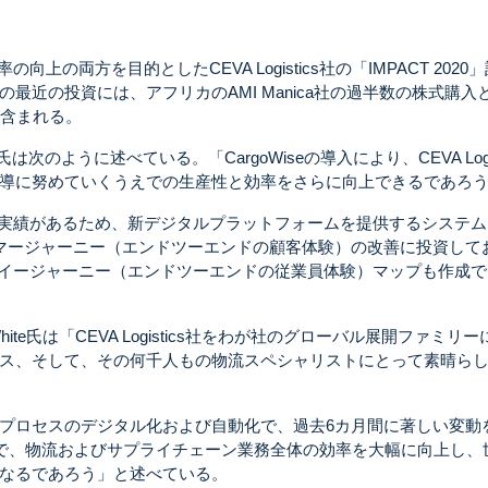
向上の両方を目的としたCEVA Logistics社の「IMPACT 2020
最近の投資には、アフリカのAMI Manica社の過半数の株式購入
が含まれる。
edberg氏は次のように述べている。「CargoWiseの導入により、CEVA Logis
導に努めていくうえでの生産性と効率をさらに向上できるであろ
おいて実績があるため、新デジタルプラットフォームを提供するシステ
、カスタマージャーニー（エンドツーエンドの顧客体験）の改善に投資して
ンプロイージャーニー（エンドツーエンドの従業員体験）マップも作成
rd White氏は「CEVA Logistics社をわが社のグローバル展開ファミリ
ス、そして、その何千人もの物流スペシャリストにとって素晴ら
プロセスのデジタル化および自動化で、過去6カ月間に著しい変動
seを使うことで、物流およびサプライチェーン業務全体の効率を大幅に向上し
なるであろう」と述べている。