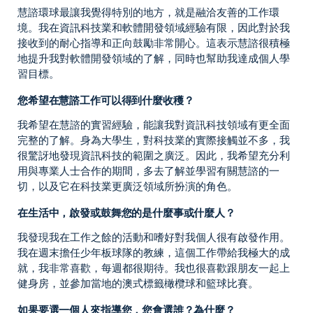
慧諮環球最讓我覺得特別的地方，就是融洽友善的工作環
境。我在資訊科技業和軟體開發領域經驗有限，因此對於我
接收到的耐心指導和正向鼓勵非常開心。這表示慧諮很積極
地提升我對軟體開發領域的了解，同時也幫助我達成個人學
習目標。
您希望在慧諮工作可以得到什麼收穫？
我希望在慧諮的實習經驗，能讓我對資訊科技領域有更全面
完整的了解。身為大學生，對科技業的實際接觸並不多，我
很驚訝地發現資訊科技的範圍之廣泛。因此，我希望充分利
用與專業人士合作的期間，多去了解並學習有關慧諮的一
切，以及它在科技業更廣泛領域所扮演的角色。
在生活中，啟發或鼓舞您的是什麼事或什麼人？
我發現我在工作之餘的活動和嗜好對我個人很有啟發作用。
我在週末擔任少年板球隊的教練，這個工作帶給我極大的成
就，我非常喜歡，每週都很期待。我也很喜歡跟朋友一起上
健身房，並參加當地的澳式標籤橄欖球和籃球比賽。
如果要選一個人來指導您，您會選誰？為什麼？