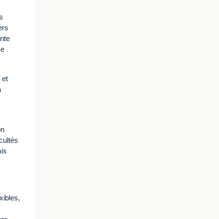
s
ers
ante
ce
 et
a
on
cultés
mis
xibles,