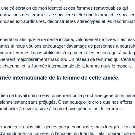
t une célébration de mon identité et des femmes remarquables qui
réalisations des femmes. Je suis fière d’être une femme et je suis fiè
hoses extraordinaires, déconstruit les stéréotypes et les discriminat
ération afin qu’elle se sente incluse, valorisée et motivée. Il est ess
 femmes si nous voulons encourager davantage de personnes à poursui
rir aux femmes la possibilité de s’exprimer et les encourager à parta
nnement majoritairement masculin. Un réseau de femmes qui s’entrai
de chacune, et la Journée internationale de la femme nous le rappelle.
urnée internationale de la femme de cette année,
 lieu de travail soit un environnement où la prochaine génération béné
ionnellement sans préjugés. C’est pourquoi je crois que nos efforts
ent aider à ouvrir la voie à la prochaine génération de femmes
rsonnes les plus intelligentes que je connaisse, mais lorsqu’elle s’es
’abandonner sa carrière. À l’époque, en Irlande, il était courant de p