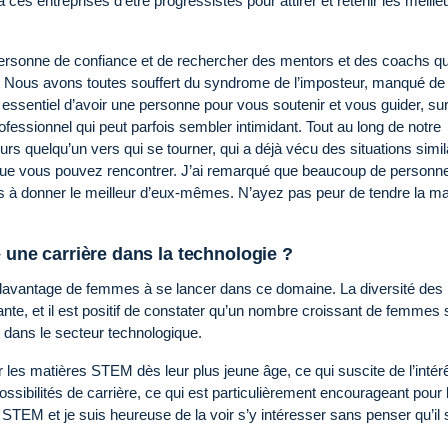
s entreprises d’être progressistes pour attirer et retenir les meille
rsonne de confiance et de rechercher des mentors et des coachs qu
 Nous avons toutes souffert du syndrome de l’imposteur, manqué de
 essentiel d’avoir une personne pour vous soutenir et vous guider, sur
ssionnel qui peut parfois sembler intimidant. Tout au long de notre
ours quelqu’un vers qui se tourner, qui a déjà vécu des situations simil
 que vous pouvez rencontrer. J’ai remarqué que beaucoup de personn
tres à donner le meilleur d’eux-mêmes. N’ayez pas peur de tendre la ma
e une carrière dans la technologie ?
 davantage de femmes à se lancer dans ce domaine. La diversité des 
nte, et il est positif de constater qu’un nombre croissant de femmes 
re dans le secteur technologique.
les matières STEM dès leur plus jeune âge, ce qui suscite de l’intérê
 possibilités de carrière, ce qui est particulièrement encourageant pour 
s STEM et je suis heureuse de la voir s’y intéresser sans penser qu’il s