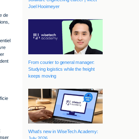
Joel Hooimeyer
re de
ions,
entiel
vre
ger
dent
From courier to general manager:
Studying logistics while the freight
keeps moving
ficie
t
What's new in WiseTech Academy:
enser
July 2026