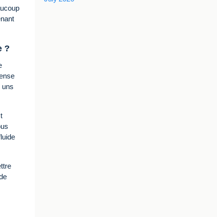
eaucoup
enant
e ?
e
pense
s uns
t
ous
luide
ttre
 de