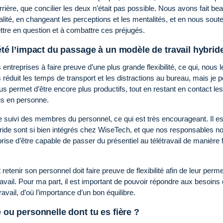
 carrière, que concilier les deux n’était pas possible. Nous avons fait b
alité, en changeant les perceptions et les mentalités, et en nous sout
tre en question et à combattre ces préjugés.
 été l’impact du passage à un modèle de travail hybrid
reprises à faire preuve d’une plus grande flexibilité, ce qui, nous l
réduit les temps de transport et les distractions au bureau, mais je 
us permet d’être encore plus productifs, tout en restant en contact le
us en personne.
le suivi des membres du personnel, ce qui est très encourageant. Il es
 hybride sont si bien intégrés chez WiseTech, et que nos responsables n
rise d’être capable de passer du présentiel au télétravail de manière f
retenir son personnel doit faire preuve de flexibilité afin de leur perme
travail. Pour ma part, il est important de pouvoir répondre aux besoins
vail, d’où l’importance d’un bon équilibre.
e ou personnelle dont tu es fière ?