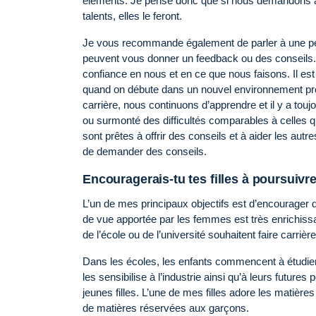
éléments. Je pense donc que si nous demandons à ce
talents, elles le feront.
Je vous recommande également de parler à une pe
peuvent vous donner un feedback ou des conseils.
confiance en nous et en ce que nous faisons. Il est
quand on débute dans un nouvel environnement profe
carrière, nous continuons d’apprendre et il y a touj
ou surmonté des difficultés comparables à celles
sont prêtes à offrir des conseils et à aider les au
de demander des conseils.
Encouragerais-tu tes filles à poursuivr
L’un de mes principaux objectifs est d’encourager
de vue apportée par les femmes est très enrichissa
de l’école ou de l’université souhaitent faire carriè
Dans les écoles, les enfants commencent à étudier 
les sensibilise à l’industrie ainsi qu’à leurs futures
jeunes filles. L’une de mes filles adore les matière
de matières réservées aux garçons.