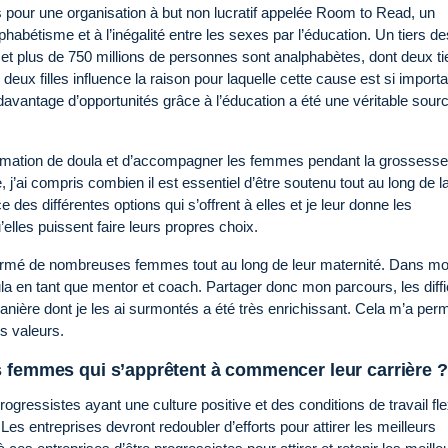
nds pour une organisation à but non lucratif appelée Room to Read, un
phabétisme et à l’inégalité entre les sexes par l’éducation. Un tiers de
et plus de 750 millions de personnes sont analphabètes, dont deux ti
eux filles influence la raison pour laquelle cette cause est si import
avantage d’opportunités grâce à l’éducation a été une véritable sour
ormation de doula et d’accompagner les femmes pendant la grossesse
j’ai compris combien il est essentiel d’être soutenu tout au long de l
es différentes options qui s’offrent à elles et je leur donne les
les puissent faire leurs propres choix.
nformé de nombreuses femmes tout au long de leur maternité. Dans m
la en tant que mentor et coach. Partager donc mon parcours, les diffi
manière dont je les ai surmontés a été très enrichissant. Cela m’a per
s valeurs.
s femmes qui s’apprêtent à commencer leur carrière ?
gressistes ayant une culture positive et des conditions de travail fle
Les entreprises devront redoubler d’efforts pour attirer les meilleurs