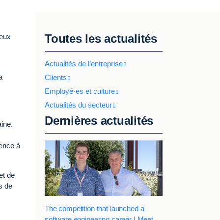
Toutes les actualités
deux
Actualités de l’entreprise
a
Clients
Employé·es et culture
Actualités du secteur
Dernières actualités
ine.
ience à
et de
s de
The competition that launched a
software engineering career | Meet