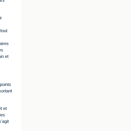
urs
i
tout
aires
es
in et
points
sortant
t et
les
'agit