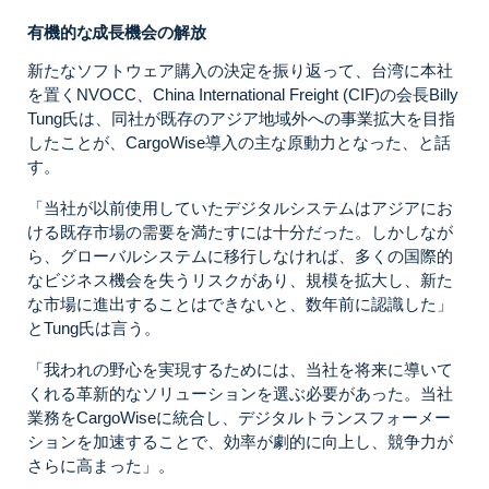
有機的な成長機会の解放
新たなソフトウェア購入の決定を振り返って、台湾に本社
を置くNVOCC、China International Freight (CIF)の会長Billy
Tung氏は、同社が既存のアジア地域外への事業拡大を目指
したことが、CargoWise導入の主な原動力となった、と話
す。
「当社が以前使用していたデジタルシステムはアジアにお
ける既存市場の需要を満たすには十分だった。しかしなが
ら、グローバルシステムに移行しなければ、多くの国際的
なビジネス機会を失うリスクがあり、規模を拡大し、新た
な市場に進出することはできないと、数年前に認識した」
とTung氏は言う。
「我われの野心を実現するためには、当社を将来に導いて
くれる革新的なソリューションを選ぶ必要があった。当社
業務をCargoWiseに統合し、デジタルトランスフォーメー
ションを加速することで、効率が劇的に向上し、競争力が
さらに高まった」。