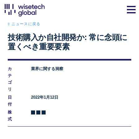
ニュースに戻る
技術購入か自社開発か: 常に念頭に
置くべき重要要素
カ
業界に関する洞察
テ
ゴ
リ
日
2022年1月12日
付
株
式