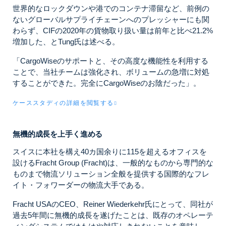
世界的なロックダウンや港でのコンテナ滞留など、前例の
ないグローバルサプライチェーンへのプレッシャーにも関
わらず、CIFの2020年の貨物取り扱い量は前年と比べ21.2%
増加した、とTung氏は述べる。
「CargoWiseのサポートと、その高度な機能性を利用する
ことで、当社チームは強化され、ボリュームの急増に対処
することができた。完全にCargoWiseのお陰だった」。
ケーススタディの詳細を閲覧する
無機的成長を上手く進める
スイスに本社を構え40カ国余りに115を超えるオフィスを
設けるFracht Group (Fracht)は、一般的なものから専門的な
ものまで物流ソリューション全般を提供する国際的なフレ
イト・フォワーダーの物流大手である。
Fracht USAのCEO、Reiner Wiederkehr氏にとって、同社が
過去5年間に無機的成長を遂げたことは、既存のオペレーテ