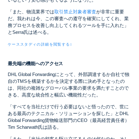
「また、物流業界では
取引禁止対象者審査
が非常に重要
だ。我われは今、この審査への遵守を確実にしてくれ、業
務プロセスを改善し向上してくれるツールを手に入れた」
とSerra氏は述べる。
ケーススタディの詳細を閲覧する
最先端の機能へのアクセス
DHL Global Forwardingにとって、外部調達するか自社で独
自のTMSを構築するかを決定する際に決め手となったの
は、同社の複雑なグローバル事業の要求を満たすことので
きる、高度な統合性と幅広い機能性だった。
「すべてを当社だけで行う必要はないと悟ったので、世に
ある最高のテクニカル・ソリューションを探した」と
DHL
Global Forwarding貨物輸送部門のCEO（最高経営責任者）
Tim Scharwath氏は語る。
「また、『当社の顧客を駆り立てるものは何なのか、そし