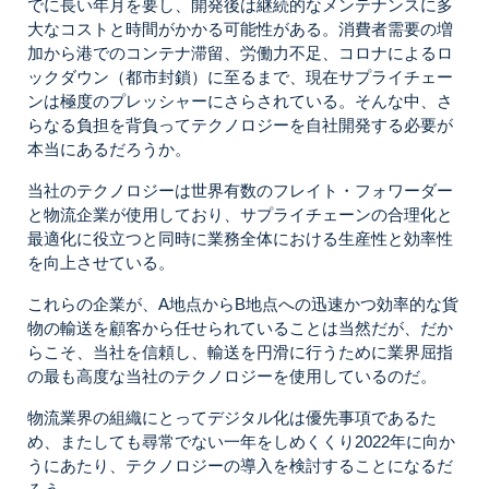
でに長い年月を要し、開発後は継続的なメンテナンスに多
大なコストと時間がかかる可能性がある。消費者需要の増
加から港でのコンテナ滞留、労働力不足、コロナによるロ
ックダウン（都市封鎖）に至るまで、現在サプライチェー
ンは極度のプレッシャーにさらされている。そんな中、さ
らなる負担を背負ってテクノロジーを自社開発する必要が
本当にあるだろうか。
当社のテクノロジーは世界有数のフレイト・フォワーダー
と物流企業が使用しており、サプライチェーンの合理化と
最適化に役立つと同時に業務全体における生産性と効率性
を向上させている。
これらの企業が、A地点からB地点への迅速かつ効率的な貨
物の輸送を顧客から任せられていることは当然だが、だか
らこそ、当社を信頼し、輸送を円滑に行うために業界屈指
の最も高度な当社のテクノロジーを使用しているのだ。
物流業界の組織にとってデジタル化は優先事項であるた
め、またしても尋常でない一年をしめくくり2022年に向か
うにあたり、テクノロジーの導入を検討することになるだ