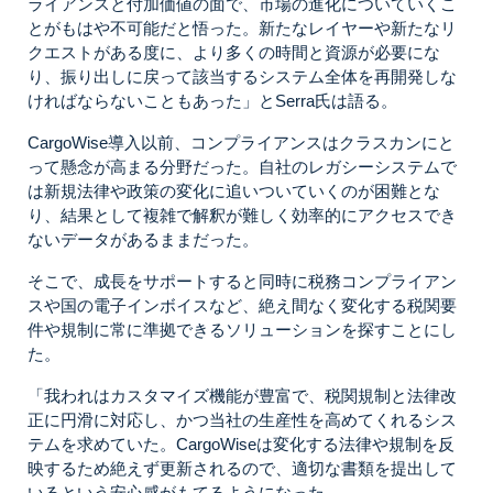
ライアンスと付加価値の面で、市場の進化についていくこ
とがもはや不可能だと悟った。
新たなレイヤーや新たなリ
クエストがある度に、より多くの時間と資源が必要にな
り、振り出しに戻って該当するシステム全体を再開発しな
ければならないこともあった」とSerra氏は語る。
CargoWise導入以前、コンプライアンスはクラスカンにと
って懸念が高まる分野だった。自社のレガシーシステムで
は新規法律や政策の変化に追いついていくのが困難とな
り、結果として複雑で解釈が難しく効率的にアクセスでき
ないデータがあるままだった。
そこで、成長をサポートすると同時に
税務コンプライアン
スや国の電子インボイスなど、絶え間なく変化する税関要
件や規制に常に準拠できる
ソリューションを探すことにし
た。
「我われはカスタマイズ機能が豊富で、税関規制と法律改
正に円滑に対応し、かつ当社の生産性を高めてくれるシス
テムを求めていた。CargoWiseは変化する法律や規制を反
映するため絶えず更新されるので、適切な書類を提出して
いるという安心感がもてるようになった。