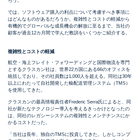
ろう。
では、ソフトウェア購入の利点について考慮すべき事項に
はどんなものがあるだろうか。複雑性とコストの軽減から
有機的でグローバルな成長機会の解放に至るまで、当社の
顧客が過去12カ月間で学んだ教訓をいくつかご紹介する。
複雑性とコストの軽減
航空・海上フレイト・フォワーディングと国際物流を専門
とするクラスカン社は、世界22カ国にある66のオフィスを
統括しており、その社員数は1,000人を超える。同社は30年
以上にわたって自社開発した輸配送管理システム（TMS）
を使用してきた。
クラスカンの最高情報責任者Frederic Serra氏によると、同
社が新たなテクノロジー導入を考えるきっかけとなったの
は、同社のレガシーシステムの複雑性とメンテナンスにか
かるコストだった。
「当社は長年、独自のTMSに投資してきた。しかしコンプ