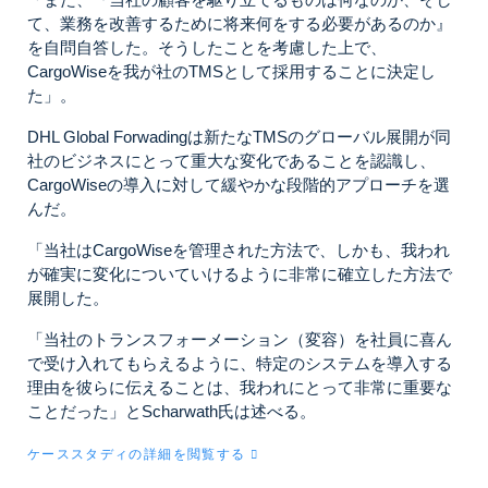
て、業務を改善するために将来何をする必要があるのか​​』
を自問自答した。そうしたことを考慮した上で、
CargoWiseを我が社のTMSとして採用することに決定し
た」。
DHL Global Forwadingは新たなTMSのグローバル展開が同
社のビジネスにとって重大な変化であることを認識し、
CargoWiseの導入に対して緩やかな段階的アプローチを選
んだ。
「当社はCargoWiseを管理された方法で、しかも、我われ
が確実に変化についていけるように非常に確立した方法で
展開した。
「当社のトランスフォーメーション（変容）を社員に喜ん
で受け入れてもらえるように、特定のシステムを導入する
理由を彼らに伝えることは、我われにとって非常に重要な
ことだった」とScharwath氏は述べる。
ケーススタディの詳細を閲覧する