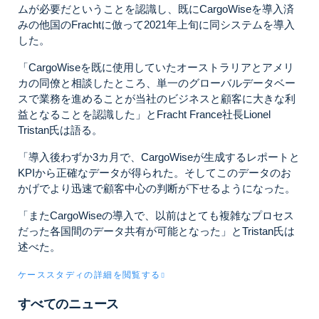
ムが必要だということを認識し、既にCargoWiseを導入済
みの他国のFrachtに倣って2021年上旬に同システムを導入
した。
「CargoWiseを既に使用していたオーストラリアとアメリ
カの同僚と相談したところ、単一のグローバルデータベー
スで業務を進めることが当社のビジネスと顧客に大きな利
益となることを認識した」
とFracht France社長Lionel
Tristan氏は語る。
「導入後わずか3カ月で、CargoWiseが生成するレポートと
KPIから正確なデータが得られた。そしてこのデータのお
かげでより迅速で顧客中心の判断が下せるようになった。
「またCargoWiseの導入で、以前はとても複雑なプロセス
だった各国間のデータ共有が可能となった」とTristan氏は
述べた。
ケーススタディの詳細を閲覧する
すべてのニュース