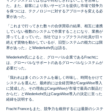
ィングシステムではもはや対応しきれないことを意味し
た。また、顧客により良いサービスを提供し市場で競争力
を保つには、テクノロジーに対するアプローチを変える必
要があった。
「
これまで行ってきた数々の合併買収の結果、相互に連携
していない複数のシステムで作業することになり、業務が
滞ってしまっていた。
当社ではトップクラスの社員が日々
絶えず貨物を動かしているが、旧型システムの能力には限
界があった
」とWiederkehr氏は語る。
Wiederkehr氏によると、グローバル企業であるFrachtに
は、グローバルなサポートのあるグローバルなシステムが
必要だった。
「
我われは多くのシステムを厳しく吟味し、時間をかけて
システムを選んだ。最終的には全経営陣がCargoWise導入
に賛成した。その理由はCargoWiseが市場で最高の製品だ
からだ」とWiederkehr氏はCargoWise導入の決定に至った
経緯を説明する。
Fracht Franceもまた、競争力を維持するには最新のシステ