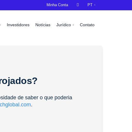
Minha Conta

PT
Investidores
Notícias
Jurídico
Contato
rrojados?
osidade de saber o que poderia
chglobal.com
.