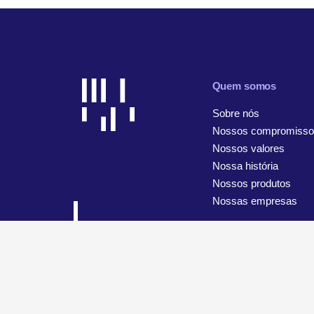
Quem somos
Sobre nós
Nossos compromisso
Nossos valores
Nossa história
Nossos produtos
Nossas empresas
© 2026 WiseTech Global
Mapa do site
Termos de uso
A
Configurações de cookies