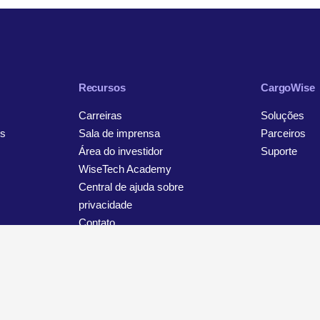
Recursos
CargoWise
Carreiras
Soluções
s
Sala de imprensa
Parceiros
Área do investidor
Suporte
WiseTech Academy
Central de ajuda sobre
privacidade
Contato
viso sobre privacidade e proteção de dados