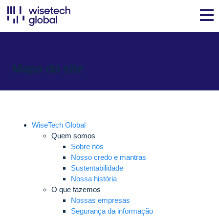
Mapa do site
WiseTech Global
Quem somos
Sobre nós
Nosso credo e mantras
Sustentabilidade
Nossa história
O que fazemos
Nossas empresas
Segurança da informação