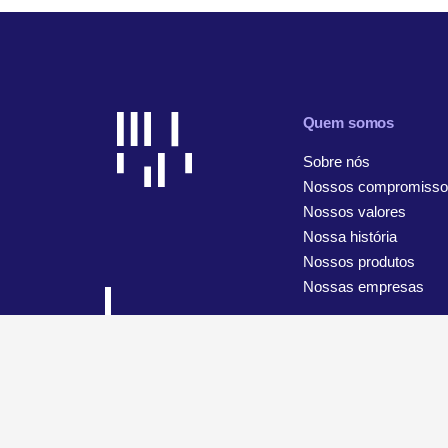
Quem somos
Sobre nós
Nossos compromisso
Nossos valores
Nossa história
Nossos produtos
Nossas empresas
© 2026 WiseTech Global
Mapa do site
Termos de uso
A
Configurações de cookies