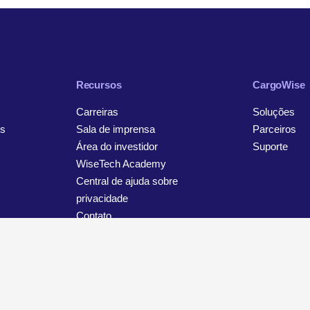
Recursos
CargoWise
Carreiras
Soluções
s
Sala de imprensa
Parceiros
Área do investidor
Suporte
WiseTech Academy
Central de ajuda sobre
privacidade
Contato
viso sobre privacidade e proteção de dados