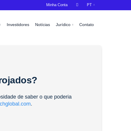
Minha Conta

PT
Investidores
Notícias
Jurídico
Contato
rrojados?
osidade de saber o que poderia
chglobal.com
.