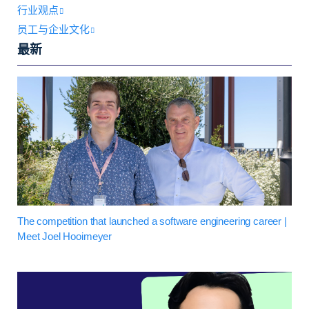
行业观点
员工与企业文化
最新
The competition that launched a software engineering career |
Meet Joel Hooimeyer