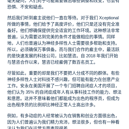
毫无疑问，人们对于可能需要做出哪些调整和改变，也会有
恐惧、不安和疑虑。
然后我们听到雇主说他们一直在等待。对于我们 Xceptional
所做的事情，他们给予了高度评价，他们只是还没有完全准
备好。他们想确保提供完全适宜的工作环境。这种想法非常
普遍，认为需要达到完美的条件才能做相应的事情。同样
地，人们也普遍认为神经多样性人士需要很多帮助和支持。
所以，必须确保万事俱备。而与我们合作的雇主中，最活跃
的是快速发展的科技公司，比如慧咨。自 2018 年我们开始
与慧咨合作以来，慧咨已经雇佣了数百名员工。
尽管如此，重要的却是我们不要把人分成不同的群体。有些
神经多样性人士对科技不感兴趣，但可能有能力在创意产业
工作。安永在美国开展了一个专门招聘自闭症人才的项目，
他们认为 35% 的自闭症成年人有从事科技工作的能力、想法
和意愿。这并不意味着他们都能成为出色的程序员，但成为
出色程序员的比例却比神经正常人士高出许多。
例如，有多动症的人经常被认为在销售和创业方面很出色，
因为人们普遍认为我们精力充沛，想法很多，但也有一种看
法认为我们在运营方面表现很差。