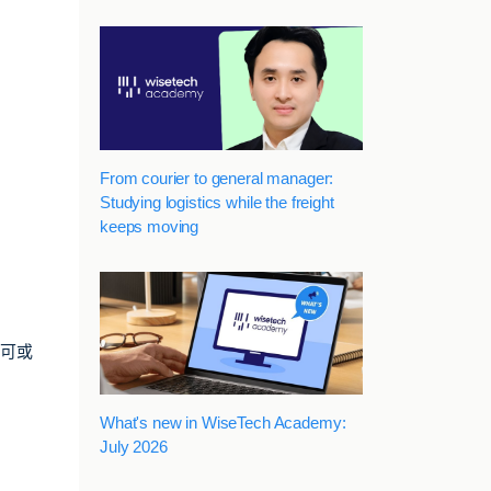
From courier to general manager:
Studying logistics while the freight
keeps moving
不可或
What's new in WiseTech Academy:
July 2026