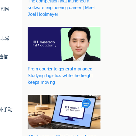
The competition that launched a
software engineering career | Meet
公司网
Joel Hooimeyer
是非常
班信
From courier to general manager:
Studying logistics while the freight
keeps moving
外手动