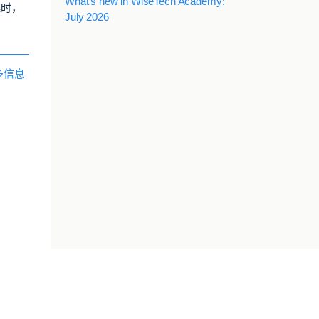
What's new in WiseTech Academy:
起时，
July 2026
多信息