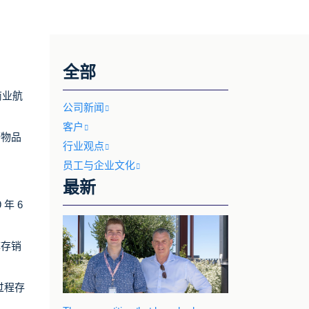
全部
商业航
公司新闻
客户
等物品
行业观点
员工与企业文化
最新
年 6
库存销
过程存