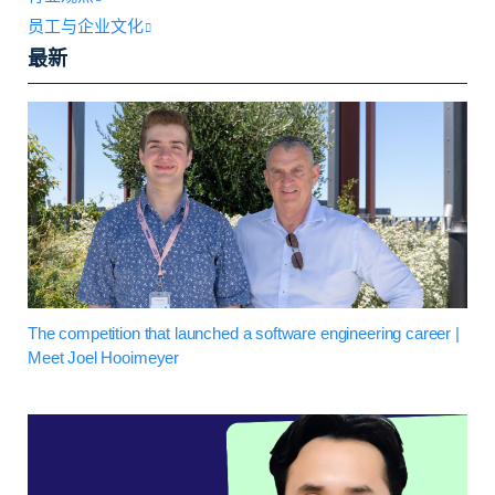
员工与企业文化
最新
The competition that launched a software engineering career |
Meet Joel Hooimeyer