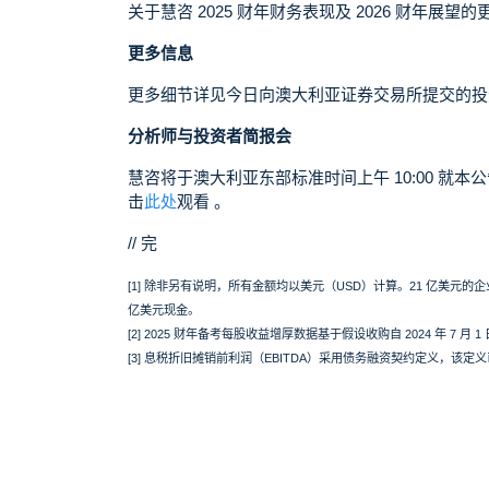
关于慧咨 2025 财年财务表现及 2026 财年展望
更多信息
更多细节详见今日向澳大利亚证券交易所提交的投
分析师与投资者简报会
慧咨将于澳大利亚东部标准时间上午 10:00 就本
击
此处
观看 。
// 完
[1] 除非另有说明，所有金额均以美元（USD）计算。21 亿美元的企业
亿美元现金。
[2] 2025 财年备考每股收益增厚数据基于假设收购自 2024 年 
[3] 息税折旧摊销前利润（EBITDA）采用债务融资契约定义，该定义已