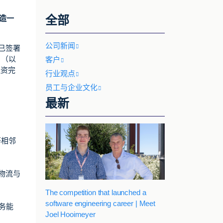
全部
造一
公司新闻
布已签署
）（以
客户
融资完
行业观点
员工与企业文化
最新
等相邻
物流与
The competition that launched a
software engineering career | Meet
务能
Joel Hooimeyer