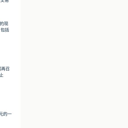
次交易
劲的现
，包括
需再召
止
美元的一