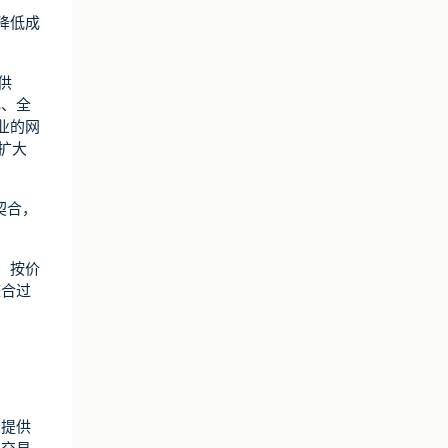
降低成
供
化、全
业的网
扩大
契合，
，按价
整合过
，提供