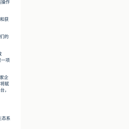
造操作
供和获
我们的
放
是一项
两家企
合将赋
平台，
生态系