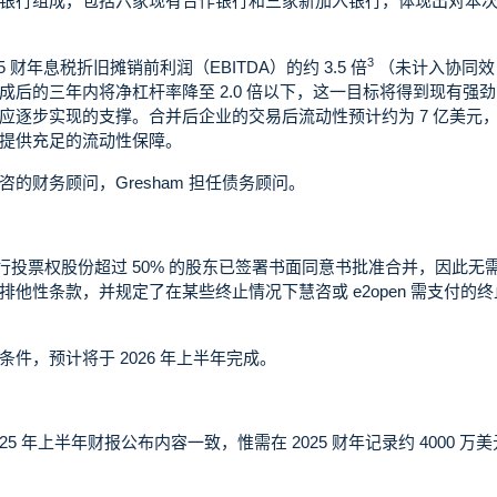
银行组成，包括六家现有合作银行和三家新加入银行，体现出对本
3
财年息税折旧摊销前利润（EBITDA）的约 3.5 倍
（未计入协同效
后的三年内将净杠杆率降至 2.0 倍以下，这一目标将得到现有强
应逐步实现的支撑。合并后企业的交易后流动性预计约为 7 亿美元
提供充足的流动性保障。
慧咨的财务顾问，Gresham 担任债务顾问。
已发行投票权股份超过 50% 的股东已签署书面同意书批准合并，因此无
他性条款，并规定了在某些终止情况下慧咨或 e2open 需支付的终
件，预计将于 2026 年上半年完成。
25 年上半年财报公布内容一致，惟需在 2025 财年记录约 4000 万