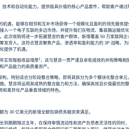
数据、技术和自动化能力，提供极具价值的核心产品套件，帮助客户通过
略意义的机遇，能够在相邻和互补市场获得一个规模化且盈利的领先服务提
接入一个电子互联的多边市场，并提升我们在物流、集装箱运输优
此次收购将进一步拓展慧咨的客户群体，新增覆盖 50 万家联网企
筹发货人。这符合慧咨聚焦产品、渗透率和盈利能力的 3P 战略，为
化提供了机遇。
2
年实现每股收益增厚
，这与慧咨一贯严谨且卓有成效的并购策略相
和产品能力的高质量资产。
组织架构，特别适合分阶段整合策略，即将其拆分为多个模块化整合单元
施。慧咨将运用其成熟的整合能力和方法，确保高效且价值最优的
略优势和差异化产品垂直领域的特色。
为 30 亿美元的新增全额包销债务融资来满足。
长到期期限达五年，在保持审慎流动性和资产负债表灵活性的同时