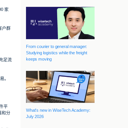
0 家
客户群
From courier to general manager:
Studying logistics while the freight
keeps moving
充足流
交易。
软件平
What's new in WiseTech Academy:
道和分
July 2026