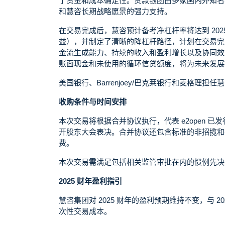
了资金和成本确定性。贷款银团由多家国内外知名
和慧咨长期战略愿景的强力支持。
在交易完成后，慧咨预计备考净杠杆率将达到 2025 
益），并制定了清晰的降杠杆路径，计划在交易完成
金流生成能力、持续的收入和盈利增长以及协同效
账面现金和未使用的循环信贷额度，将为未来发展
美国银行、Barrenjoey/巴克莱银行和麦格理担任
收购条件与时间安排
本次交易将根据合并协议执行，代表 e2open 
开股东大会表决。合并协议还包含标准的非招揽和排
费。
本次交易需满足包括相关监管审批在内的惯例先决条
2025 财年盈利指引
慧咨集团对 2025 财年的盈利预期维持不变，与 20
次性交易成本。