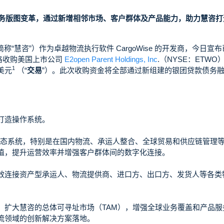
与业务版图变革，通过新增相邻市场、客户群体及产品能力，助力慧咨打
称“慧咨”）作为卓越物流执行软件 CargoWise 的开发商，今日宣
价格收购美国上市公司
E2open Parent Holdings, Inc
.（NYSE：ETWO
1
美元
（“
交易
”）。此次收购资金将全部通过新组建的银团贷款债务
打造操作系统。
se 生态系统，特别是在国内物流、承运人整合、全球贸易和供应链管理
值，提升运营效率并增强客户群体间的数字化连接。
效连接资产型承运人、物流提供商、进口方、出口方、发货人等各类
，扩大慧咨的总体可寻址市场（TAM），增强全球业务覆盖和产品服
流领域的创新解决方案落地。