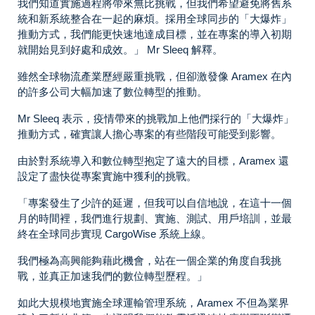
我們知道實施過程將帶來無比挑戰，但我們希望避免將舊系
統和新系統整合在一起的麻煩。採用全球同步的「大爆炸」
推動方式，我們能更快速地達成目標，並在專案的導入初期
就開始見到好處和成效。」 Mr Sleeq 解釋。
雖然全球物流產業歷經嚴重挑戰，但卻激發像 Aramex 在內
的許多公司大幅加速了數位轉型的推動。
Mr Sleeq 表示，疫情帶來的挑戰加上他們採行的「大爆炸」
推動方式，確實讓人擔心專案的有些階段可能受到影響。
由於對系統導入和數位轉型抱定了遠大的目標，Aramex 還
設定了盡快從專案實施中獲利的挑戰。
「專案發生了少許的延遲，但我可以自信地說，在這十一個
月的時間裡，我們進行規劃、實施、測試、用戶培訓，並最
終在全球同步實現 CargoWise 系統上線。
我們極為高興能夠藉此機會，站在一個企業的角度自我挑
戰，並真正加速我們的數位轉型歷程。」
如此大規模地實施全球運輸管理系統，Aramex 不但為業界