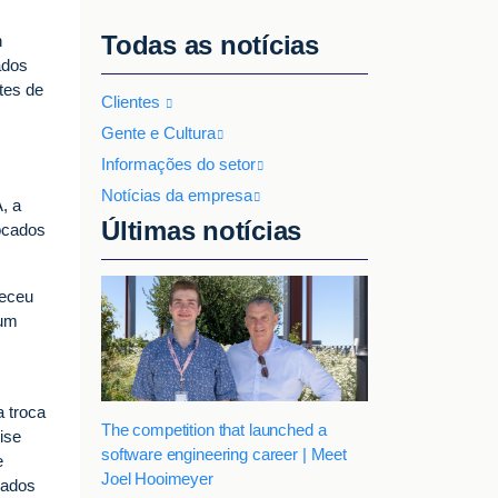
Todas as notícias
n
ados
tes de
Clientes
Gente e Cultura
Informações do setor
Notícias da empresa
, a
Últimas notícias
rocados
heceu
 um
 troca
The competition that launched a
ise
software engineering career | Meet
e
Joel Hooimeyer
dados