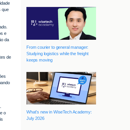
vidade
s que
ado.
os e
ão da
From courier to general manager:
Studying logistics while the freight
tes de
keeps moving
ões
quando
.
What's new in WiseTech Academy:
e o
July 2026
is