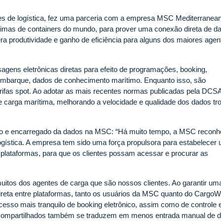
s de logística, fez uma parceria com a empresa MSC Mediterranea
timas de containers do mundo, para prover uma conexão direta de d
ra produtividade e ganho de eficiência para alguns dos maiores agen
agens eletrônicas diretas para efeito de programações, booking,
e embarque, dados de conhecimento marítimo. Enquanto isso, são
arifas spot. Ao adotar as mais recentes normas publicadas pela DCSA
de carga marítima, melhorando a velocidade e qualidade dos dados t
ção e encarregado da dados na MSC: “Há muito tempo, a MSC recon
 logística. A empresa tem sido uma força propulsora para estabelecer
 plataformas, para que os clientes possam acessar e procurar as
itos dos agentes de carga que são nossos clientes. Ao garantir uma
ireta entre plataformas, tanto os usuários da MSC quanto do CargoW
esso mais tranquilo de booking eletrônico, assim como de controle 
s compartilhados também se traduzem em menos entrada manual de 