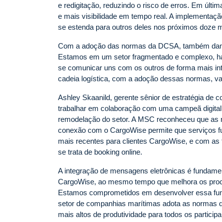
e redigitação, reduzindo o risco de erros. Em últi
e mais visibilidade em tempo real. A implementaç
se estenda para outros deles nos próximos doze 
Com a adoção das normas da DCSA, também damos 
Estamos em um setor fragmentado e complexo, have
se comunicar uns com os outros de forma mais intel
cadeia logística, com a adoção dessas normas, vai
Ashley Skaanild, gerente sênior de estratégia de
trabalhar em colaboração com uma campeã digital
remodelação do setor. A MSC reconheceu que as n
conexão com o CargoWise permite que serviços f
mais recentes para clientes CargoWise, e com as t
se trata de booking online.
A integração de mensagens eletrônicas é fundamen
CargoWise, ao mesmo tempo que melhora os proce
Estamos comprometidos em desenvolver essa func
setor de companhias marítimas adota as normas d
mais altos de produtividade para todos os participa