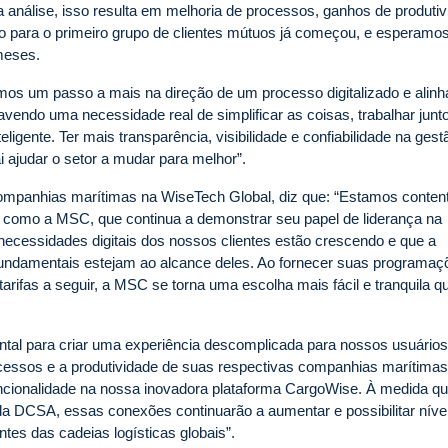
ma análise, isso resulta em melhoria de processos, ganhos de produti
ão para o primeiro grupo de clientes mútuos já começou, e esperamo
meses.
um passo a mais na direção de um processo digitalizado e alinh
ndo uma necessidade real de simplificar as coisas, trabalhar junt
igente. Ter mais transparência, visibilidade e confiabilidade na gest
 ajudar o setor a mudar para melhor”.
 companhias marítimas na WiseTech Global, diz que: “Estamos conten
 como a MSC, que continua a demonstrar seu papel de liderança na
ecessidades digitais dos nossos clientes estão crescendo e que a
undamentais estejam ao alcance deles. Ao fornecer suas programaç
arifas a seguir, a MSC se torna uma escolha mais fácil e tranquila 
tal para criar uma experiência descomplicada para nossos usuários
ssos e a produtividade de suas respectivas companhias marítimas
ionalidade na nossa inovadora plataforma CargoWise. À medida qu
a DCSA, essas conexões continuarão a aumentar e possibilitar níve
ntes das cadeias logísticas globais”.