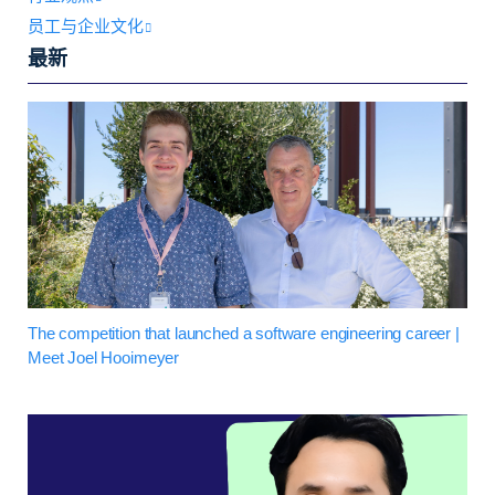
员工与企业文化
最新
The competition that launched a software engineering career |
Meet Joel Hooimeyer