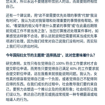
您无关，所以永远不要随意听信别人的话，而是要始终相信
自己。
还有一个建议是，用“这不是需要优先处理的事情”代替“我没
有时间”。我认为这对我管理和处理重要的事情很有帮助。例
如，“看望我的祖父母不是什么要紧的事情”或“在此最后期限
前完成工作不是当务之急”。当您打算推迟处理某件事时，如
果感觉这样做不合适，那么这就说明您需要将其当成优先事
项进行处理，因为我们经常对自己说我们没有时间，而实际
上我们可以挤出时间。
今年国际妇女节的主题是“选择挑战”，这对您意味着什么？
研究表明，女性只有在觉得自己 100% 符合工作要求时才会
提交职位申请，而男性只要觉得自己满足 60% 的工作要求就
会提交职位申请，这在我看来就很能说明问题。我认为，女
性真的很容易觉得自己是一个负担，或者觉得自己不配得到
应得的东西。在我们成长的过程中，社会教导我们要约束自
己，要努力去塑造一个难以企及的完美形象；社会经历让我
们误以为，表达自己的意见或挑战常规是一种专横霸道或咄
咄逼人的行为。