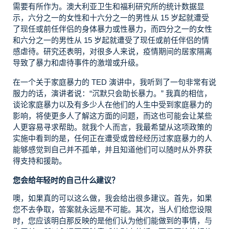
需要有所作为。澳大利亚卫生和福利研究所的统计数据显
示，六分之一的女性和十六分之一的男性从 15 岁起就遭受
了现任或前任伴侣的身体暴力或性暴力，而四分之一的女性
和六分之一的男性从 15 岁起就遭受了现任或前任伴侣的情
感虐待。研究还表明，对很多人来说，疫情期间的居家隔离
导致了暴力和虐待事件的激增或升级。
在一个关于家庭暴力的 TED 演讲中，我听到了一句非常有说
服力的话，演讲者说：“沉默只会助长暴力。” 我真的相信，
谈论家庭暴力以及有多少人在他们的人生中受到家庭暴力的
影响，将使更多人了解这方面的问题，而这也可能会让某些
人更容易寻求帮助。就我个人而言，我最希望从这项政策的
实施中看到的是，任何正在遭受或曾经经历过家庭暴力的人
能够感觉到自己并不孤单，并且知道他们可以随时从外界获
得支持和援助。
您会给年轻时的自己什么建议？
噢，如果真的可以这么做，我会给出很多建议。首先，如果
您不去争取，答案就永远是不可能。其次，当人们给您设限
时，您应该明白那反映的是他们认为他们能做到的事情，与