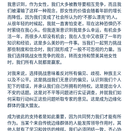
我意识到，作为女性，我们大多被教导要相互竞争，而且我
们被灌输了这样一种观念，即女性的价值会随着年龄的增长
而降低，因为我们变成了社会所认为的“不那么漂亮”的人。
从很年轻的时候起，我就一直害怕变老，现在这种恐惧仍不
时萦绕在我心头。但我逐渐意识到我是多么幸运，有机会多
活一年，而很多人却没有机会；我在人生中又收获了一年的
知识和经验，这是多么美妙的一件事。当我们一起努力挑战
那些制度和信念时，我们就形成了一股不可忽视的力量。当
我们选择挑战女性竞争的观念，转而支持和赞美其他女性
时，我们所有人就都是赢家。
对我来说，选择挑战意味着反对所有偏见、歧视、种族主义
以及不公平。这是挑战我们无意识的偏见，认识到我们个人
犯下的错误，并承认我们自己所拥有的特权。这是提出令人
不安的话题。这是对不平等问题进行实证调查，并就我们如
何采取行动纠正这些问题听取专家的意见。这是成为边缘化
群体的强大盟友。
成为彼此的支持者是如此重要，因为共同努力我们才能有所
作为。当某个来自传统边缘群体的人能发挥领导作用时，其
他人就有了学习和效仿的榜样。我们必须团结一致，齐心协